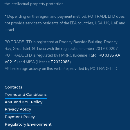
the intellectual property protection.
* Depending on the region and payment method. PO TRADE LTD does
not provide service to residents of the EEA countries, USA, UK, UAE and
Israel.
PO TRADE LTD
is registered at Rodney Bayside Building, Rodney
Bay, Gros-Islet, St. Lucia with the registration number 2019-00207.
PO TRADE LTD is regulated by FMRRC (License
TSRF RU 0395 AA
V0219
) and MISA (License
T2022086
).
All brokerage activity on this website provided by PO TRADE LTD.
Contacts
Terms and Conditions
AML and KYC Policy
Privacy Policy
Payment Policy
Regulatory Environment